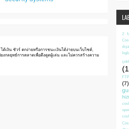
LA
2 f
Cos
dışa
 ได้เงิน ชัวร์ ตกง่ายหรือการชนะเงินได้ง่ายบนเว็บไซต์,
log
ยงกลยุทธ์การตลาดเพื่อดึงดูดผู้เล่น และไม่ควรสร้างความ
çok
(1
FTP
(7)
gu
hiz
cos
ope
cosl
Cosl