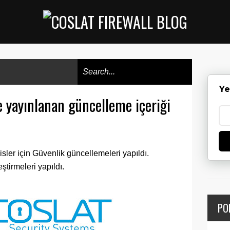
Ye
 yayınlanan güncelleme içeriği
isler için Güvenlik güncellemeleri yapıldı.
ştirmeleri yapıldı.
PO