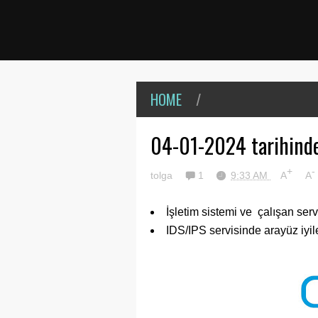
HOME
/
04-01-2024 tarihinde
+
-
tolga
1
9:33 AM
A
A
İşletim sistemi ve çalışan serv
IDS/IPS servisinde arayüz iyile