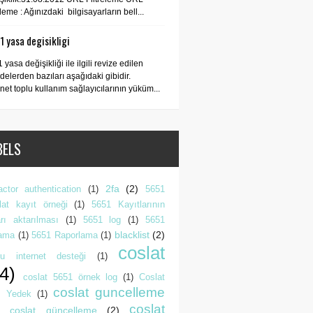
releme : Ağınızdaki bilgisayarların bell...
 yasa degisikligi
 yasa değişikliği ile ilgili revize edilen
elerden bazıları aşağıdaki gibidir.
rnet toplu kullanım sağlayıcılarının yüküm...
BELS
2fa
(2)
actor authentication
(1)
5651
lat kayıt örneği
(1)
5651 Kayıtlarının
rı aktarılması
(1)
5651 log
(1)
5651
blacklist
(2)
lama
(1)
5651 Raporlama
(1)
coslat
lu internet desteği
(1)
4)
coslat 5651 örnek log
(1)
Coslat
coslat guncelleme
 Yedek
(1)
coslat
coslat güncelleme
(2)