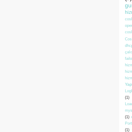
gu
hiz
cos
ope
cosl
Cosl
dhc
çal
fai
hiz
hiz
hizm
Yap
Logl
(1)
Loa
mys
(1)
Por
(1)