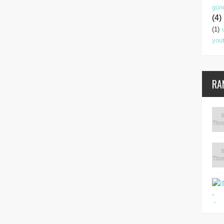
gün
(4)
(1)
you
RA