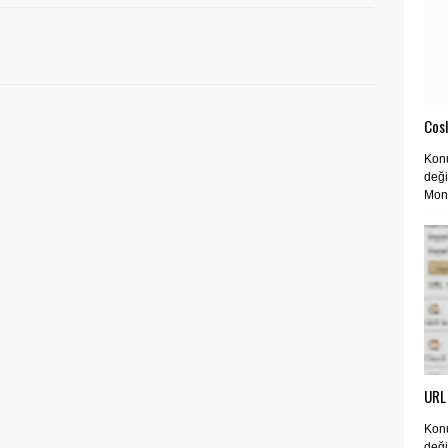
Cos
Konu
deği
Moni
URL 
Konu
deği