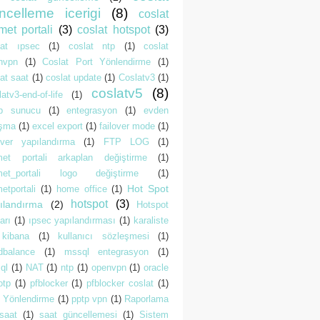
ncelleme icerigi
(8)
coslat
met portali
(3)
coslat hotspot
(3)
lat ıpsec
(1)
coslat ntp
(1)
coslat
nvpn
(1)
Coslat Port Yönlendirme
(1)
at saat
(1)
coslat update
(1)
Coslatv3
(1)
coslatv5
(8)
atv3-end-of-life
(1)
p sunucu
(1)
entegrasyon
(1)
evden
ışma
(1)
excel export
(1)
failover mode
(1)
lover yapılandırma
(1)
FTP LOG
(1)
met portali arkaplan değiştirme
(1)
met_portali logo değiştirme
(1)
Hot Spot
etportali
(1)
home office
(1)
hotspot
(3)
ılandırma
(2)
Hotspot
arı
(1)
ıpsec yapılandırması
(1)
karaliste
kibana
(1)
kullanıcı sözleşmesi
(1)
dbalance
(1)
mssql entegrasyon
(1)
ql
(1)
NAT
(1)
ntp
(1)
openvpn
(1)
oracle
otp
(1)
pfblocker
(1)
pfblocker coslat
(1)
t Yönlendirme
(1)
pptp vpn
(1)
Raporlama
saat
(1)
saat güncellemesi
(1)
Sistem