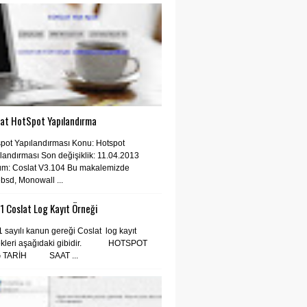
lat HotSpot Yapılandırma
pot Yapılandırması Konu: Hotspot
landırması Son değişiklik: 11.04.2013
üm: Coslat V3.104 Bu makalemizde
bsd, Monowall ...
 Coslat Log Kayıt Örneği
 sayılı kanun gereği Coslat log kayıt
ekleri aşağıdaki gibidir. HOTSPOT
 TARİH SAAT ...