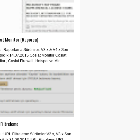
lat Monitor (Raporcu)
: Raporlama Sürümler: V3.x & V4.x Son
şiklik:14.07.2015 Coslat Monitor Coslat
tor , Coslat Firewall, Hotspot ve Mir...
Filtreleme
: URL Filtreleme Sürümler:V2.x, V3.x Son
şiklik:31.08.2012 URL Filtreleme URL