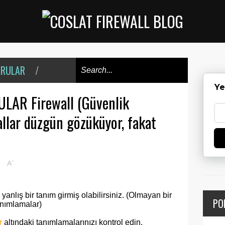
ORULAR
/
Ye
AR Firewall (Güvenlik
llar düzgün gözüküyor, fakat
-
A
yanlış bir tanım girmiş olabilirsiniz. (Olmayan bir
PO
anımlamalar)
r
altındaki tanımlamalarınızı kontrol edin.