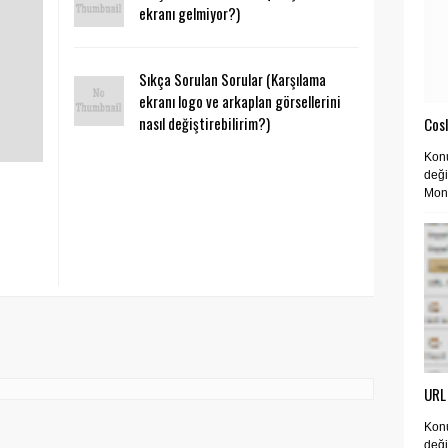
ekranı gelmiyor?)
Sıkça Sorulan Sorular (Karşılama
ekranı logo ve arkaplan görsellerini
nasıl değiştirebilirim?)
Cos
Konu
deği
Moni
URL 
Konu
deği