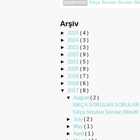
Sıkça Sorulan Sorular (Mis
OLDER POST
Arşiv
►
2025
( 4 )
►
2024
( 3 )
►
2023
( 3 )
►
2022
( 9 )
►
2021
( 5 )
►
2020
( 9 )
►
2019
( 7 )
►
2018
( 6 )
▼
2017
( 8 )
▼
August
( 2 )
SIKÇA SORULAN SORULAR Firew
Sıkça Sorulan Sorular (Misafir 
►
July
( 2 )
►
May
( 1 )
►
April
( 1 )