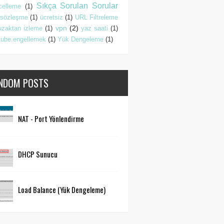
Sıkça Sorulan Sorular
celleme
(1)
sözleşme
(1)
ücretsiz
(1)
URL Filtreleme
vpn
(2)
uzaktan izleme
(1)
yaz saati
(1)
tube engellemek
(1)
Yük Dengeleme
(1)
NDOM POSTS
NAT - Port Yönlendirme
DHCP Sunucu
Load Balance (Yük Dengeleme)