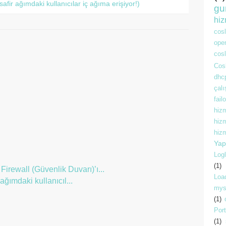
afir ağımdaki kullanıcılar iç ağıma erişiyor!)
gu
hiz
cos
ope
cosl
Cosl
dhc
çal
fai
hiz
hiz
hizm
Yap
Logl
(1)
all (Güvenlik Duvarı)’ı...
Loa
ağımdaki kullanıcıl...
mys
(1)
Por
(1)