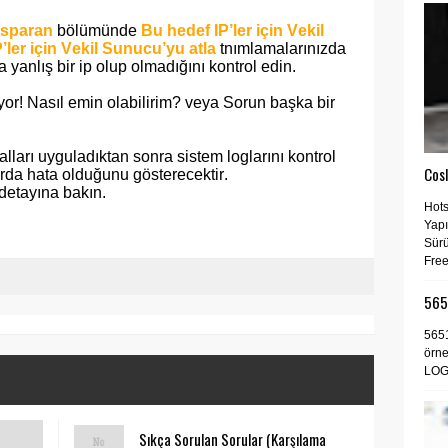
nsparan
bölümünde
Bu hedef IP’ler için Vekil
’ler için Vekil Sunucu’yu atla
tnımlamalarınızda
anlış bir ip olup olmadığını kontrol edin.
or! Nasıl emin olabilirim? veya Sorun başka bir
lları uyguladıktan sonra sistem loglarını kontrol
Cos
ırda hata olduğunu gösterecektir.
 detayına bakın.
Hots
Yapı
Sür
Free
5651
5651
örn
LOG
Sıkça Sorulan Sorular (Karşılama