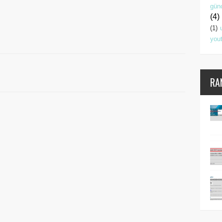
gün
(4)
(1)
you
RA