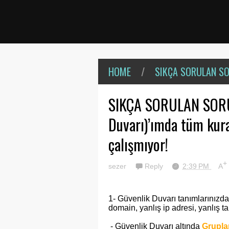
HOME
/
SIKÇA SORULAN S
SIKÇA SORULAN SORUL
Duvarı)’ımda tüm kura
çalışmıyor!
+
sezer
Reply
2:39 PM
A
1- Güvenlik Duvarı tanımlarınızda 
domain, yanlış ip adresi, yanlış t
- Güvenlik Duvarı altında
Grupla