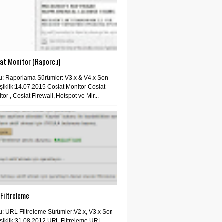
lat Monitor (Raporcu)
: Raporlama Sürümler: V3.x & V4.x Son
şiklik:14.07.2015 Coslat Monitor Coslat
tor , Coslat Firewall, Hotspot ve Mir...
Filtreleme
: URL Filtreleme Sürümler:V2.x, V3.x Son
şiklik:31.08.2012 URL Filtreleme URL