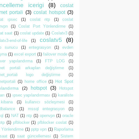
ncelleme icerigi
(8)
coslat
met portali
(3)
coslat hotspot
(3)
lat ıpsec
(1)
coslat ntp
(1)
coslat
nvpn
(1)
Coslat Port Yönlendirme
(1)
at saat
(1)
coslat update
(1)
Coslatv3
(1)
coslatv5
(8)
atv3-end-of-life
(1)
p sunucu
(1)
entegrasyon
(1)
evden
ışma
(1)
excel export
(1)
failover mode
(1)
lover yapılandırma
(1)
FTP LOG
(1)
met portali arkaplan değiştirme
(1)
met_portali logo değiştirme
(1)
Hot Spot
etportali
(1)
home office
(1)
hotspot
(3)
ılandırma
(2)
Hotspot
arı
(1)
ıpsec yapılandırması
(1)
karaliste
kibana
(1)
kullanıcı sözleşmesi
(1)
dbalance
(1)
mssql entegrasyon
(1)
ql
(1)
NAT
(1)
ntp
(1)
openvpn
(1)
oracle
otp
(1)
pfblocker
(1)
pfblocker coslat
(1)
t Yönlendirme
(1)
pptp vpn
(1)
Raporlama
saat
(1)
saat güncellemesi
(1)
Sistem