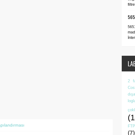
filt
5651
5651
madd
İnte
LA
2 f
Cos
dışa
log
çok
(1
pılandırması
FTP
(7)