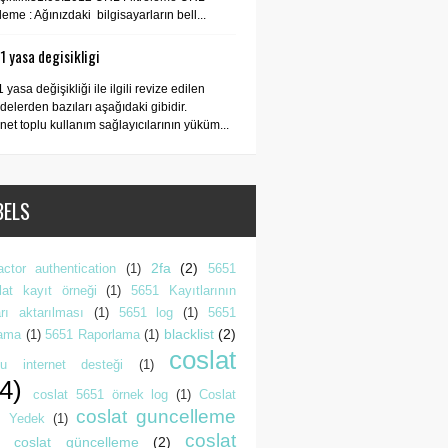
releme : Ağınızdaki bilgisayarların bell...
 yasa degisikligi
 yasa değişikliği ile ilgili revize edilen
elerden bazıları aşağıdaki gibidir.
rnet toplu kullanım sağlayıcılarının yüküm...
BELS
2fa
(2)
actor authentication
(1)
5651
lat kayıt örneği
(1)
5651 Kayıtlarının
rı aktarılması
(1)
5651 log
(1)
5651
blacklist
(2)
lama
(1)
5651 Raporlama
(1)
coslat
lu internet desteği
(1)
4)
coslat 5651 örnek log
(1)
Coslat
coslat guncelleme
 Yedek
(1)
coslat
coslat güncelleme
(2)