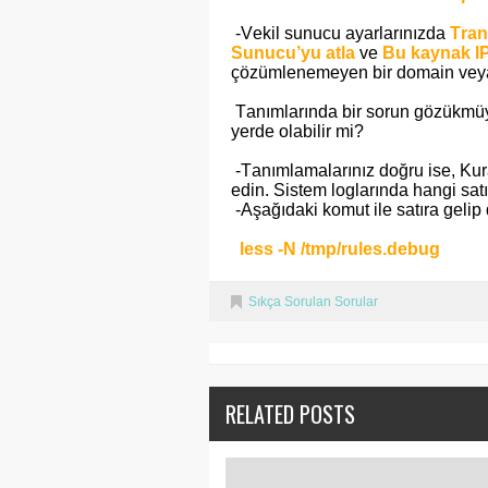
-Vekil sunucu ayarlarınızda
Tra
Sunucu’yu atla
ve
Bu kaynak IP
çözümlenemeyen bir domain veya y
Tanımlarında bir sorun gözükmüy
yerde olabilir mi?
-Tanımlamalarınız doğru ise, Kura
edin. Sistem loglarında hangi sat
-Aşağıdaki komut ile satıra gelip
less -N /tmp/rules.debug
Sıkça Sorulan Sorular
RELATED POSTS