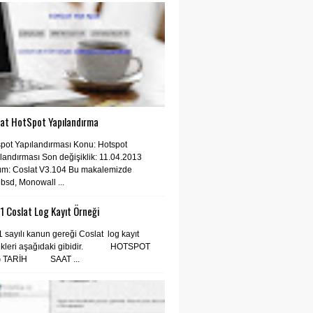
lat HotSpot Yapılandırma
pot Yapılandırması Konu: Hotspot
landırması Son değişiklik: 11.04.2013
üm: Coslat V3.104 Bu makalemizde
bsd, Monowall ...
 Coslat Log Kayıt Örneği
 sayılı kanun gereği Coslat log kayıt
ekleri aşağıdaki gibidir. HOTSPOT
 TARİH SAAT ...